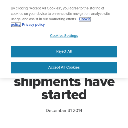
コ
ニュースレターに登録すると、5％オフになります。
By clicking “Accept All Cookies”, you agree to the storing of
ン
|返品無料
cookies on your device to enhance site navigation, analyze site
テ
usage, and assist in our marketing efforts.
Cookie
ン
policy
Privacy policy
ツ
SUUNTO
に
Cookies Settings
APAC
ス
Home
ニュース
Suunto EON Steel shipments have started
キ
Reject All
ッ
プ
Suunto EON Steel
Accept All Cookies
shipments have
started
December 31 2014