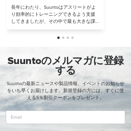
こす
長年にわたり、Suuntoはアスリートがよ
り効率的にトレーニングできるよう支援
してきましたが、その中で最も大きな課
題の一つはトレーニング強度の正確な測
定です。Suunto ZoneSenseは、MoniCardi
の最先端技術を活用し、持久力トレーニ
ングに新たな扉を開きます。 Suuntoは最
新の革新であるSuunto ZoneSense技術の
Suuntoのメルマガに登録
発表を誇りに思います。これは持久力ト
する
レーニング...
Suuntoの最新ニュースや製品情報、イベントのお知らせ
をいち早くお届けします。新規登録の方には、すぐに使
える5％割引クーポンをプレゼント。