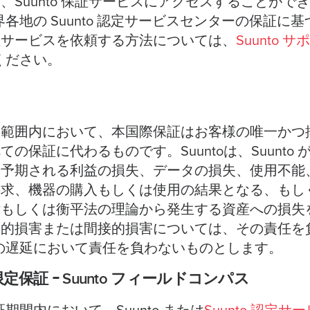
、Suunto 保証サービスにアクセスすることがで
界各地の Suunto 認定サービスセンターの保証に基
証サービスを依頼する方法については、
Suunto サ
ください。
の範囲内において、本国際保証はお客様の唯一かつ
の保証に代わるものです。Suuntoは、Suunto
、予期される利益の損失、データの損失、使用不能
要求、機器の購入もしくは使用の結果となる、もし
律もしくは衡平法の理論から発生する資産への損失
罰的損害または間接的損害については、その責任
提供の遅延において責任を負わないものとします。
限定保証 ｰ Suunto フィールドコンパス