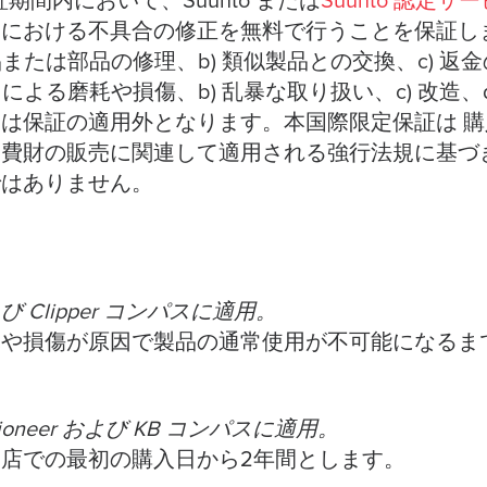
証期間内において、Suunto または
Suunto 認定
業における不具合の修正を無料で行うことを保証し
品または部品の修理、b) 類似製品との交換、c) 
による磨耗や損傷、b) 乱暴な取り扱い、c) 改造、d
は保証の適用外となります。本国際限定保証は 
消費財の販売に関連して適用される強行法規に基づ
ではありません。
よび Clipper コンパスに適用。
耗や損傷が原因で製品の通常使用が不可能になるま
a-Pioneer および KB コンパスに適用。
店での最初の購入日から2年間とします。