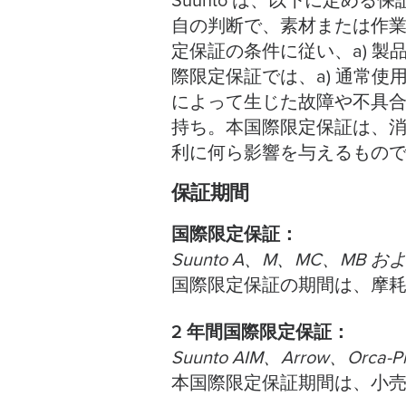
Suunto は、以下に定める保
自の判断で、素材または作
定保証の条件に従い、a) 製
際限定保証では、a) 通常使用
によって生じた故障や不具合
持ち。本国際限定保証は、
利に何ら影響を与えるもの
保証期間
国際限定保証：
Suunto A、M、MC、MB お
国際限定保証の期間は、摩
2 年間国際限定保証：
Suunto AIM、Arrow、Orc
本国際限定保証期間は、小売