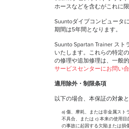
ホースなどを含むがこれに限
Suuntoダイブコンピュ
期間は5年間となります。
Suunto Spartan T
いたします。これらの特定
の修理や追加修理は、一般
サービスセンターにお問い
適用除外・制限条項
以下の場合、本保証の対象
a) 傷、摩耗、または非金属ス
不具合、または c) 本来の使
の事故に起因する欠陥または損