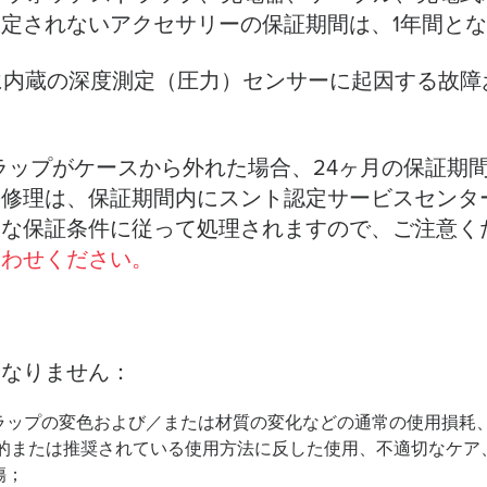
定されないアクセサリーの保証期間は、1年間と
ータに内蔵の深度測定（圧力）センサーに起因する故
rainer ストラップがケースから外れた場合、24ヶ月の
の修理は、保証期間内にスント認定サービスセンタ
的な保証条件に従って処理されますので、ご注意く
合わせください。
となりません：
トラップの変色および／または材質の変化などの通常の使用損耗、 
用目的または推奨されている使用方法に反した使用、不適切なケ
傷；