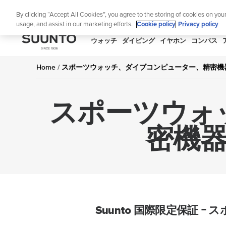
コ
ニュ
By clicking “Accept All Cookies”, you agree to the storing of cookies on you
ン
usage, and assist in our marketing efforts.
Cookie policy
Privacy policy
テ
ン
SUUNTO
ウォッチ
ダイビング
イヤホン
コンパス
ツ
APAC
に
Home
スポーツウォッチ、ダイブコンピューター、精密機
ス
キ
スポーツウォ
ッ
プ
密機
Suunto 国際限定保証